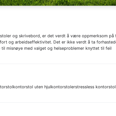
 stoler og skrivebord, er det verdt å være oppmerksom på f
rt og arbeidseffektivitet. Det er ikke verdt å ta forhasted
 til misnøye med valget og helseproblemer knyttet til feil
torstol
kontorstol uten hjul
kontorstoler
stressless kontorstol