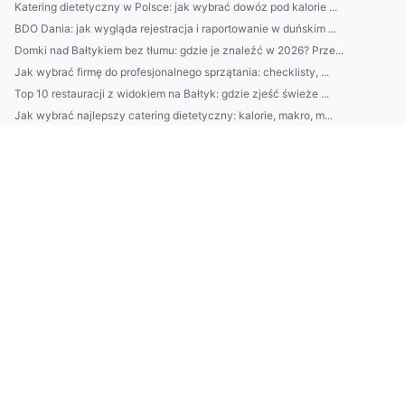
Katering dietetyczny w Polsce: jak wybrać dowóz pod kalorie ...
BDO Dania: jak wygląda rejestracja i raportowanie w duńskim ...
Domki nad Bałtykiem bez tłumu: gdzie je znaleźć w 2026? Prze...
Jak wybrać firmę do profesjonalnego sprzątania: checklisty, ...
Top 10 restauracji z widokiem na Bałtyk: gdzie zjeść świeże ...
Jak wybrać najlepszy catering dietetyczny: kalorie, makro, m...
Jak dobrać ergonomiczne meble biurowe do pracy zdalnej: fote...
Jak wyczyścić piekarnik bez chemii: domowe sposoby krok po k...
Loty do Glasgow: najtaniej jak dotrzeć do centrum? Porównaj ...
Jak wybrać platformę e-commerce (Shopify, WooCommerce, Prest...
5 sposobów, jak dobrać kamienie do ogrodu: grys, otoczaki i ...
Poradnik: Jak założyć sklep internetowy w 30 dni — wybór pla...
10 prostych zasad oszczędzania: jak w 30 dni zbudować „podus...
9) SEM vs SEO w Danii: kiedy Ads daje najszybsze efekty dla ...
Jak wybrać najlepsze słuchawki audio do domu i w podróży: pr...
Jak poprawić jakość dźwięku w nagraniach: 10 prostych ustawi...
10-minutowy plan oszczędzania: metoda „automatycznych przele...
CBAM rozporządzenie: co oznacza dla polskich firm? Obowiązki...
Kosmetyki do twarzy: 10 najlepszych kremów nawilżających 202...