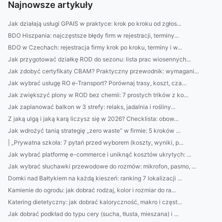
Najnowsze artykuły
Jak działają usługi GPAIS w praktyce: krok po kroku od zgłos...
BDO Hiszpania: najczęstsze błędy firm w rejestracji, terminy...
BDO w Czechach: rejestracja firmy krok po kroku, terminy i w...
Jak przygotować działkę ROD do sezonu: lista prac wiosennych...
Jak zdobyć certyfikaty CBAM? Praktyczny przewodnik: wymagani...
Jak wybrać usługę RO e-Transport? Porównaj trasy, koszt, cza...
Jak zwiększyć plony w ROD bez chemii: 7 prostych trików z ko...
Jak zaplanować balkon w 3 strefy: relaks, jadalnia i rośliny...
Z jaką ulgą i jaką karą liczysz się w 2026? Checklista: obow...
Jak wdrożyć tanią strategię „zero waste” w firmie: 5 kroków ...
| „Prywatna szkoła: 7 pytań przed wyborem (koszty, wyniki, p...
Jak wybrać platformę e-commerce i uniknąć kosztów ukrytych: ...
Jak wybrać słuchawki przewodowe do rozmów: mikrofon, pasmo, ...
Domki nad Bałtykiem na każdą kieszeń: ranking 7 lokalizacji ...
Kamienie do ogrodu: jak dobrać rodzaj, kolor i rozmiar do ra...
Katering dietetyczny: jak dobrać kaloryczność, makro i częst...
Jak dobrać podkład do typu cery (sucha, tłusta, mieszana) i ...