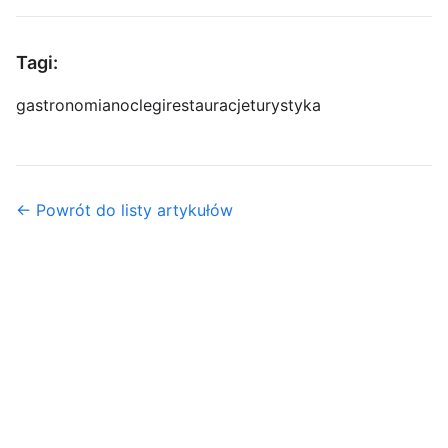
Tagi:
gastronomia
noclegi
restauracje
turystyka
← Powrót do listy artykułów