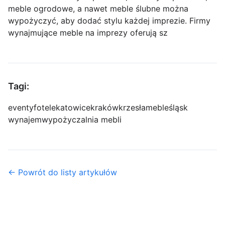
meble ogrodowe, a nawet meble ślubne można
wypożyczyć, aby dodać stylu każdej imprezie. Firmy
wynajmujące meble na imprezy oferują sz
Tagi:
eventy
fotele
katowice
kraków
krzesła
meble
śląsk
wynajem
wypożyczalnia mebli
← Powrót do listy artykułów