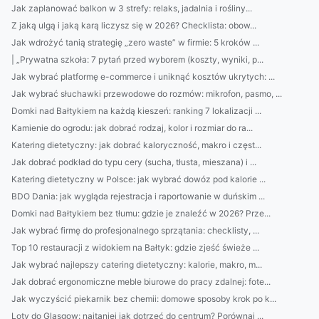
Jak zaplanować balkon w 3 strefy: relaks, jadalnia i rośliny...
Z jaką ulgą i jaką karą liczysz się w 2026? Checklista: obow...
Jak wdrożyć tanią strategię „zero waste” w firmie: 5 kroków ...
| „Prywatna szkoła: 7 pytań przed wyborem (koszty, wyniki, p...
Jak wybrać platformę e-commerce i uniknąć kosztów ukrytych: ...
Jak wybrać słuchawki przewodowe do rozmów: mikrofon, pasmo, ...
Domki nad Bałtykiem na każdą kieszeń: ranking 7 lokalizacji ...
Kamienie do ogrodu: jak dobrać rodzaj, kolor i rozmiar do ra...
Katering dietetyczny: jak dobrać kaloryczność, makro i częst...
Jak dobrać podkład do typu cery (sucha, tłusta, mieszana) i ...
Katering dietetyczny w Polsce: jak wybrać dowóz pod kalorie ...
BDO Dania: jak wygląda rejestracja i raportowanie w duńskim ...
Domki nad Bałtykiem bez tłumu: gdzie je znaleźć w 2026? Prze...
Jak wybrać firmę do profesjonalnego sprzątania: checklisty, ...
Top 10 restauracji z widokiem na Bałtyk: gdzie zjeść świeże ...
Jak wybrać najlepszy catering dietetyczny: kalorie, makro, m...
Jak dobrać ergonomiczne meble biurowe do pracy zdalnej: fote...
Jak wyczyścić piekarnik bez chemii: domowe sposoby krok po k...
Loty do Glasgow: najtaniej jak dotrzeć do centrum? Porównaj ...