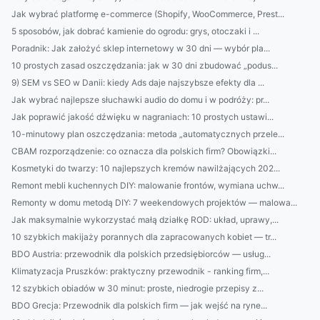
Jak wybrać platformę e-commerce (Shopify, WooCommerce, Prest...
5 sposobów, jak dobrać kamienie do ogrodu: grys, otoczaki i ...
Poradnik: Jak założyć sklep internetowy w 30 dni — wybór pla...
10 prostych zasad oszczędzania: jak w 30 dni zbudować „podus...
9) SEM vs SEO w Danii: kiedy Ads daje najszybsze efekty dla ...
Jak wybrać najlepsze słuchawki audio do domu i w podróży: pr...
Jak poprawić jakość dźwięku w nagraniach: 10 prostych ustawi...
10-minutowy plan oszczędzania: metoda „automatycznych przele...
CBAM rozporządzenie: co oznacza dla polskich firm? Obowiązki...
Kosmetyki do twarzy: 10 najlepszych kremów nawilżających 202...
Remont mebli kuchennych DIY: malowanie frontów, wymiana uchw...
Remonty w domu metodą DIY: 7 weekendowych projektów — malowa...
Jak maksymalnie wykorzystać małą działkę ROD: układ, uprawy,...
10 szybkich makijaży porannych dla zapracowanych kobiet — tr...
BDO Austria: przewodnik dla polskich przedsiębiorców — usług...
Klimatyzacja Pruszków: praktyczny przewodnik - ranking firm,...
12 szybkich obiadów w 30 minut: proste, niedrogie przepisy z...
BDO Grecja: Przewodnik dla polskich firm — jak wejść na ryne...