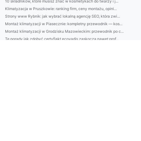
10 składników, które musisz znać w kosmetykach do twarzy i j...
Klimatyzacja w Pruszkowie: ranking firm, ceny montażu, opini...
Strony www Rybnik: jak wybrać lokalną agencję SEO, która zwi...
Montaż klimatyzacji w Piasecznie: kompletny przewodnik — kos...
Montaż klimatyzacji w Grodzisku Mazowieckim: przewodnik po c...
Te porady jak zdobyć certyfiakt ecovadis zaskoczą nawet prof...
Jak raportować do cbam Natychmiastowo?
Nowości w 2023 jak prowadzić firmę
Jak znaleźć dentystę w Cieszynie - odkrycie 2020!
Czy w 2023 można dbać o zdrowie?
Czy można wykonać odbiór elektroodpadów w Białymstoku samemu...
Oto Jak Szybko I Bezpieczenie zadbać o rośliny domowe
Rok 2023 - dobry czas by wykonać odbiór elektroodpadów w Bia...
Czy żeby zamontować klimatyzację w Warszawie potrzebne są up...
W praktyce i nie w praktyce o akcesoriach meblowych na event
Wypożyczania mebli - kompleksowo
Więcej artykułów