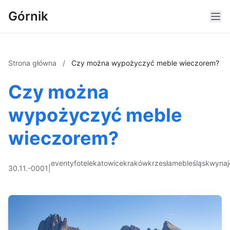
Górnik
Strona główna
/
Czy można wypożyczyć meble wieczorem?
Czy można
wypożyczyć meble
wieczorem?
eventy
fotele
katowice
kraków
krzesła
meble
śląsk
wyna
30.11.-0001
|