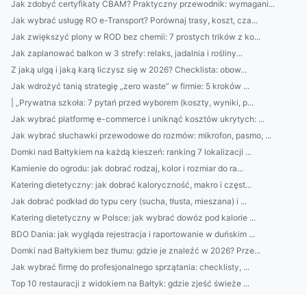
Jak zdobyć certyfikaty CBAM? Praktyczny przewodnik: wymagani...
Jak wybrać usługę RO e-Transport? Porównaj trasy, koszt, cza...
Jak zwiększyć plony w ROD bez chemii: 7 prostych trików z ko...
Jak zaplanować balkon w 3 strefy: relaks, jadalnia i rośliny...
Z jaką ulgą i jaką karą liczysz się w 2026? Checklista: obow...
Jak wdrożyć tanią strategię „zero waste” w firmie: 5 kroków ...
| „Prywatna szkoła: 7 pytań przed wyborem (koszty, wyniki, p...
Jak wybrać platformę e-commerce i uniknąć kosztów ukrytych: ...
Jak wybrać słuchawki przewodowe do rozmów: mikrofon, pasmo, ...
Domki nad Bałtykiem na każdą kieszeń: ranking 7 lokalizacji ...
Kamienie do ogrodu: jak dobrać rodzaj, kolor i rozmiar do ra...
Katering dietetyczny: jak dobrać kaloryczność, makro i częst...
Jak dobrać podkład do typu cery (sucha, tłusta, mieszana) i ...
Katering dietetyczny w Polsce: jak wybrać dowóz pod kalorie ...
BDO Dania: jak wygląda rejestracja i raportowanie w duńskim ...
Domki nad Bałtykiem bez tłumu: gdzie je znaleźć w 2026? Prze...
Jak wybrać firmę do profesjonalnego sprzątania: checklisty, ...
Top 10 restauracji z widokiem na Bałtyk: gdzie zjeść świeże ...
Jak wybrać najlepszy catering dietetyczny: kalorie, makro, m...