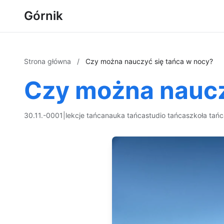
Górnik
Strona główna
/
Czy można nauczyć się tańca w nocy?
Czy można naucz
30.11.-0001
|
lekcje tańca
nauka tańca
studio tańca
szkoła tań