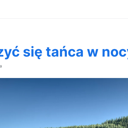
yć się tańca w noc
ca