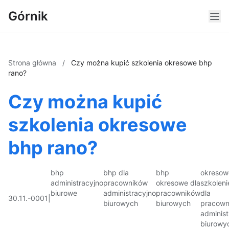
Górnik
Strona główna
/
Czy można kupić szkolenia okresowe bhp
rano?
Czy można kupić
szkolenia okresowe
bhp rano?
bhp
bhp dla
bhp
okresow
administracyjno
pracowników
okresowe dla
szkoleni
biurowe
administracyjno
pracowników
dla
30.11.-0001
|
biurowych
biurowych
pracown
administ
biurowy