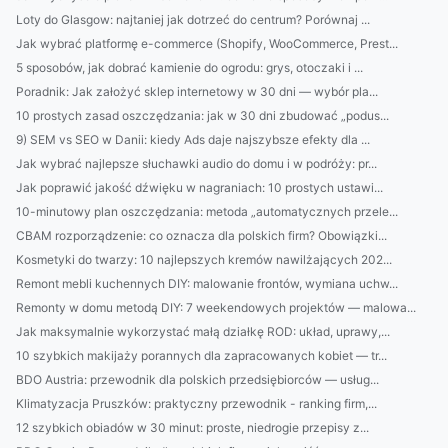
Loty do Glasgow: najtaniej jak dotrzeć do centrum? Porównaj ...
Jak wybrać platformę e-commerce (Shopify, WooCommerce, Prest...
5 sposobów, jak dobrać kamienie do ogrodu: grys, otoczaki i ...
Poradnik: Jak założyć sklep internetowy w 30 dni — wybór pla...
10 prostych zasad oszczędzania: jak w 30 dni zbudować „podus...
9) SEM vs SEO w Danii: kiedy Ads daje najszybsze efekty dla ...
Jak wybrać najlepsze słuchawki audio do domu i w podróży: pr...
Jak poprawić jakość dźwięku w nagraniach: 10 prostych ustawi...
10-minutowy plan oszczędzania: metoda „automatycznych przele...
CBAM rozporządzenie: co oznacza dla polskich firm? Obowiązki...
Kosmetyki do twarzy: 10 najlepszych kremów nawilżających 202...
Remont mebli kuchennych DIY: malowanie frontów, wymiana uchw...
Remonty w domu metodą DIY: 7 weekendowych projektów — malowa...
Jak maksymalnie wykorzystać małą działkę ROD: układ, uprawy,...
10 szybkich makijaży porannych dla zapracowanych kobiet — tr...
BDO Austria: przewodnik dla polskich przedsiębiorców — usług...
Klimatyzacja Pruszków: praktyczny przewodnik - ranking firm,...
12 szybkich obiadów w 30 minut: proste, niedrogie przepisy z...