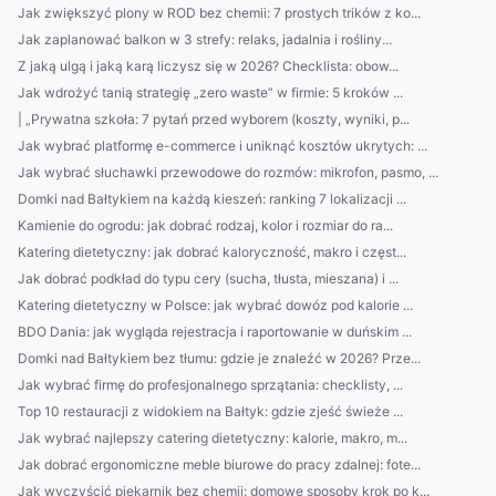
Jak zwiększyć plony w ROD bez chemii: 7 prostych trików z ko...
Jak zaplanować balkon w 3 strefy: relaks, jadalnia i rośliny...
Z jaką ulgą i jaką karą liczysz się w 2026? Checklista: obow...
Jak wdrożyć tanią strategię „zero waste” w firmie: 5 kroków ...
| „Prywatna szkoła: 7 pytań przed wyborem (koszty, wyniki, p...
Jak wybrać platformę e-commerce i uniknąć kosztów ukrytych: ...
Jak wybrać słuchawki przewodowe do rozmów: mikrofon, pasmo, ...
Domki nad Bałtykiem na każdą kieszeń: ranking 7 lokalizacji ...
Kamienie do ogrodu: jak dobrać rodzaj, kolor i rozmiar do ra...
Katering dietetyczny: jak dobrać kaloryczność, makro i częst...
Jak dobrać podkład do typu cery (sucha, tłusta, mieszana) i ...
Katering dietetyczny w Polsce: jak wybrać dowóz pod kalorie ...
BDO Dania: jak wygląda rejestracja i raportowanie w duńskim ...
Domki nad Bałtykiem bez tłumu: gdzie je znaleźć w 2026? Prze...
Jak wybrać firmę do profesjonalnego sprzątania: checklisty, ...
Top 10 restauracji z widokiem na Bałtyk: gdzie zjeść świeże ...
Jak wybrać najlepszy catering dietetyczny: kalorie, makro, m...
Jak dobrać ergonomiczne meble biurowe do pracy zdalnej: fote...
Jak wyczyścić piekarnik bez chemii: domowe sposoby krok po k...