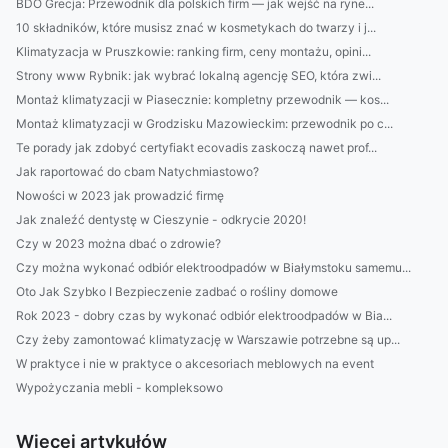
BDO Grecja: Przewodnik dla polskich firm — jak wejść na ryne...
10 składników, które musisz znać w kosmetykach do twarzy i j...
Klimatyzacja w Pruszkowie: ranking firm, ceny montażu, opini...
Strony www Rybnik: jak wybrać lokalną agencję SEO, która zwi...
Montaż klimatyzacji w Piasecznie: kompletny przewodnik — kos...
Montaż klimatyzacji w Grodzisku Mazowieckim: przewodnik po c...
Te porady jak zdobyć certyfiakt ecovadis zaskoczą nawet prof...
Jak raportować do cbam Natychmiastowo?
Nowości w 2023 jak prowadzić firmę
Jak znaleźć dentystę w Cieszynie - odkrycie 2020!
Czy w 2023 można dbać o zdrowie?
Czy można wykonać odbiór elektroodpadów w Białymstoku samemu...
Oto Jak Szybko I Bezpieczenie zadbać o rośliny domowe
Rok 2023 - dobry czas by wykonać odbiór elektroodpadów w Bia...
Czy żeby zamontować klimatyzację w Warszawie potrzebne są up...
W praktyce i nie w praktyce o akcesoriach meblowych na event
Wypożyczania mebli - kompleksowo
Więcej artykułów