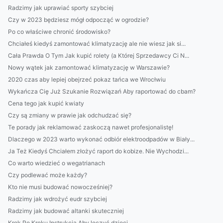
Radzimy jak uprawiać sporty szybciej
Czy w 2023 będziesz mógł odpocząć w ogrodzie?
Po co właściwe chronić środowisko?
Chciałeś kiedyś zamontować klimatyzację ale nie wiesz jak si...
Cała Prawda O Tym Jak kupić rolety (a Której Sprzedawcy Ci N...
Nowy wątek jak zamontować klimatyzację w Warszawie?
2020 czas aby lepiej obejrzeć pokaz tańca we Wrocłwiu
Wykańcza Cię Już Szukanie Rozwiązań Aby raportować do cbam?
Cena tego jak kupić kwiaty
Czy są zmiany w prawie jak odchudzać się?
Te porady jak reklamować zaskoczą nawet profesjonalistę!
Dlaczego w 2023 warto wykonać odbiór elektroodpadów w Biały...
Ja Też Kiedyś Chciałem złożyć raport do kobize. Nie Wychodzi...
Co warto wiedzieć o wegatrianach
Czy podlewać może każdy?
Kto nie musi budować nowocześniej?
Radzimy jak wdrożyć eudr szybciej
Radzimy jak budować altanki skuteczniej
Krok Po Kroku Instrukcja Aby leczyć dzieci