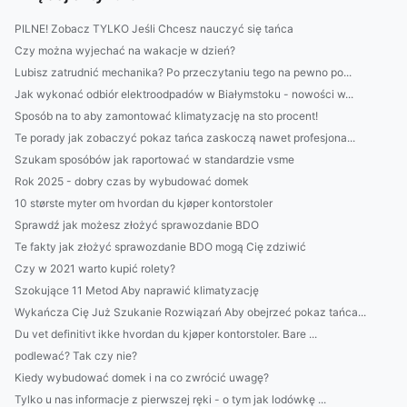
PILNE! Zobacz TYLKO Jeśli Chcesz nauczyć się tańca
Czy można wyjechać na wakacje w dzień?
Lubisz zatrudnić mechanika? Po przeczytaniu tego na pewno po...
Jak wykonać odbiór elektroodpadów w Białymstoku - nowości w...
Sposób na to aby zamontować klimatyzację na sto procent!
Te porady jak zobaczyć pokaz tańca zaskoczą nawet profesjona...
Szukam sposóbów jak raportować w standardzie vsme
Rok 2025 - dobry czas by wybudować domek
10 største myter om hvordan du kjøper kontorstoler
Sprawdź jak możesz złożyć sprawozdanie BDO
Te fakty jak złożyć sprawozdanie BDO mogą Cię zdziwić
Czy w 2021 warto kupić rolety?
Szokujące 11 Metod Aby naprawić klimatyzację
Wykańcza Cię Już Szukanie Rozwiązań Aby obejrzeć pokaz tańca...
Du vet definitivt ikke hvordan du kjøper kontorstoler. Bare ...
podlewać? Tak czy nie?
Kiedy wybudować domek i na co zwrócić uwagę?
Tylko u nas informacje z pierwszej ręki - o tym jak lodówkę ...