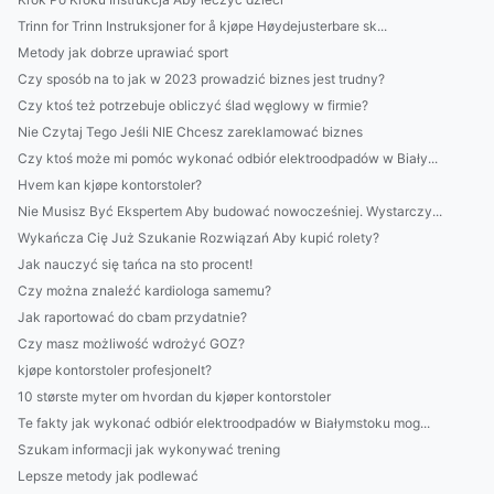
Trinn for Trinn Instruksjoner for å kjøpe Høydejusterbare sk...
Metody jak dobrze uprawiać sport
Czy sposób na to jak w 2023 prowadzić biznes jest trudny?
Czy ktoś też potrzebuje obliczyć ślad węglowy w firmie?
Nie Czytaj Tego Jeśli NIE Chcesz zareklamować biznes
Czy ktoś może mi pomóc wykonać odbiór elektroodpadów w Biały...
Hvem kan kjøpe kontorstoler?
Nie Musisz Być Ekspertem Aby budować nowocześniej. Wystarczy...
Wykańcza Cię Już Szukanie Rozwiązań Aby kupić rolety?
Jak nauczyć się tańca na sto procent!
Czy można znaleźć kardiologa samemu?
Jak raportować do cbam przydatnie?
Czy masz możliwość wdrożyć GOZ?
kjøpe kontorstoler profesjonelt?
10 største myter om hvordan du kjøper kontorstoler
Te fakty jak wykonać odbiór elektroodpadów w Białymstoku mog...
Szukam informacji jak wykonywać trening
Lepsze metody jak podlewać