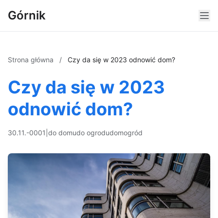
Górnik
Strona główna
/
Czy da się w 2023 odnowić dom?
Czy da się w 2023
odnowić dom?
30.11.-0001
|
do domu
do ogrodu
dom
ogród