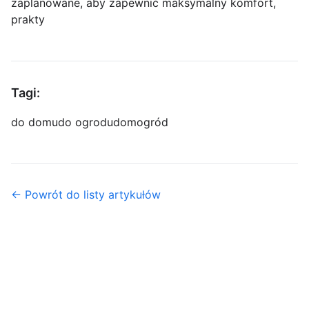
zaplanowane, aby zapewnić maksymalny komfort,
prakty
Tagi:
do domu
do ogrodu
dom
ogród
← Powrót do listy artykułów