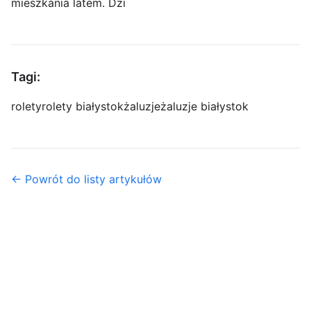
mieszkania latem. Dzi
Tagi:
rolety
rolety białystok
żaluzje
żaluzje białystok
← Powrót do listy artykułów