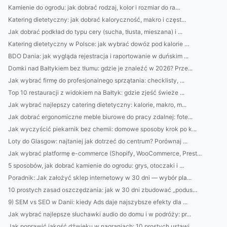
Kamienie do ogrodu: jak dobrać rodzaj, kolor i rozmiar do ra...
Katering dietetyczny: jak dobrać kaloryczność, makro i częst...
Jak dobrać podkład do typu cery (sucha, tłusta, mieszana) i ...
Katering dietetyczny w Polsce: jak wybrać dowóz pod kalorie ...
BDO Dania: jak wygląda rejestracja i raportowanie w duńskim ...
Domki nad Bałtykiem bez tłumu: gdzie je znaleźć w 2026? Prze...
Jak wybrać firmę do profesjonalnego sprzątania: checklisty, ...
Top 10 restauracji z widokiem na Bałtyk: gdzie zjeść świeże ...
Jak wybrać najlepszy catering dietetyczny: kalorie, makro, m...
Jak dobrać ergonomiczne meble biurowe do pracy zdalnej: fote...
Jak wyczyścić piekarnik bez chemii: domowe sposoby krok po k...
Loty do Glasgow: najtaniej jak dotrzeć do centrum? Porównaj ...
Jak wybrać platformę e-commerce (Shopify, WooCommerce, Prest...
5 sposobów, jak dobrać kamienie do ogrodu: grys, otoczaki i ...
Poradnik: Jak założyć sklep internetowy w 30 dni — wybór pla...
10 prostych zasad oszczędzania: jak w 30 dni zbudować „podus...
9) SEM vs SEO w Danii: kiedy Ads daje najszybsze efekty dla ...
Jak wybrać najlepsze słuchawki audio do domu i w podróży: pr...
Jak poprawić jakość dźwięku w nagraniach: 10 prostych ustawi...