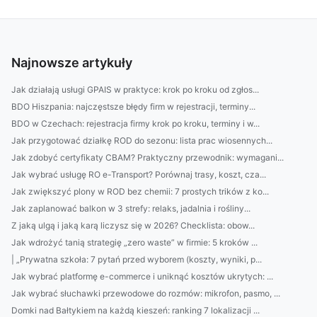
Najnowsze artykuły
Jak działają usługi GPAIS w praktyce: krok po kroku od zgłos...
BDO Hiszpania: najczęstsze błędy firm w rejestracji, terminy...
BDO w Czechach: rejestracja firmy krok po kroku, terminy i w...
Jak przygotować działkę ROD do sezonu: lista prac wiosennych...
Jak zdobyć certyfikaty CBAM? Praktyczny przewodnik: wymagani...
Jak wybrać usługę RO e-Transport? Porównaj trasy, koszt, cza...
Jak zwiększyć plony w ROD bez chemii: 7 prostych trików z ko...
Jak zaplanować balkon w 3 strefy: relaks, jadalnia i rośliny...
Z jaką ulgą i jaką karą liczysz się w 2026? Checklista: obow...
Jak wdrożyć tanią strategię „zero waste” w firmie: 5 kroków ...
| „Prywatna szkoła: 7 pytań przed wyborem (koszty, wyniki, p...
Jak wybrać platformę e-commerce i uniknąć kosztów ukrytych: ...
Jak wybrać słuchawki przewodowe do rozmów: mikrofon, pasmo, ...
Domki nad Bałtykiem na każdą kieszeń: ranking 7 lokalizacji ...