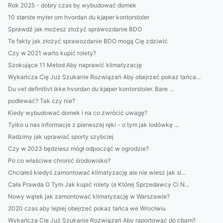
Rok 2025 - dobry czas by wybudować domek
10 største myter om hvordan du kjøper kontorstoler
Sprawdź jak możesz złożyć sprawozdanie BDO
Te fakty jak złożyć sprawozdanie BDO mogą Cię zdziwić
Czy w 2021 warto kupić rolety?
Szokujące 11 Metod Aby naprawić klimatyzację
Wykańcza Cię Już Szukanie Rozwiązań Aby obejrzeć pokaz tańca...
Du vet definitivt ikke hvordan du kjøper kontorstoler. Bare ...
podlewać? Tak czy nie?
Kiedy wybudować domek i na co zwrócić uwagę?
Tylko u nas informacje z pierwszej ręki - o tym jak lodówkę ...
Radzimy jak uprawiać sporty szybciej
Czy w 2023 będziesz mógł odpocząć w ogrodzie?
Po co właściwe chronić środowisko?
Chciałeś kiedyś zamontować klimatyzację ale nie wiesz jak si...
Cała Prawda O Tym Jak kupić rolety (a Której Sprzedawcy Ci N...
Nowy wątek jak zamontować klimatyzację w Warszawie?
2020 czas aby lepiej obejrzeć pokaz tańca we Wrocłwiu
Wykańcza Cię Już Szukanie Rozwiązań Aby raportować do cbam?