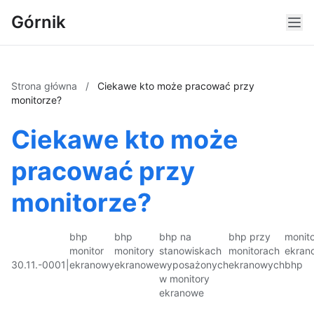
Górnik
Strona główna
/
Ciekawe kto może pracować przy
monitorze?
Ciekawe kto może
pracować przy
monitorze?
bhp
bhp
bhp na
bhp przy
monito
monitor
monitory
stanowiskach
monitorach
ekran
30.11.-0001
|
ekranowy
ekranowe
wyposażonych
ekranowych
bhp
w monitory
ekranowe