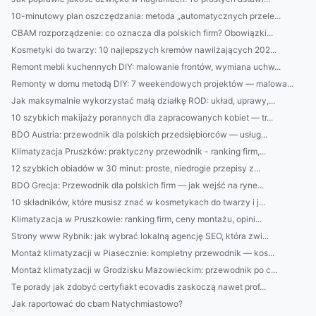
10-minutowy plan oszczędzania: metoda „automatycznych przele...
CBAM rozporządzenie: co oznacza dla polskich firm? Obowiązki...
Kosmetyki do twarzy: 10 najlepszych kremów nawilżających 202...
Remont mebli kuchennych DIY: malowanie frontów, wymiana uchw...
Remonty w domu metodą DIY: 7 weekendowych projektów — malowa...
Jak maksymalnie wykorzystać małą działkę ROD: układ, uprawy,...
10 szybkich makijaży porannych dla zapracowanych kobiet — tr...
BDO Austria: przewodnik dla polskich przedsiębiorców — usług...
Klimatyzacja Pruszków: praktyczny przewodnik - ranking firm,...
12 szybkich obiadów w 30 minut: proste, niedrogie przepisy z...
BDO Grecja: Przewodnik dla polskich firm — jak wejść na ryne...
10 składników, które musisz znać w kosmetykach do twarzy i j...
Klimatyzacja w Pruszkowie: ranking firm, ceny montażu, opini...
Strony www Rybnik: jak wybrać lokalną agencję SEO, która zwi...
Montaż klimatyzacji w Piasecznie: kompletny przewodnik — kos...
Montaż klimatyzacji w Grodzisku Mazowieckim: przewodnik po c...
Te porady jak zdobyć certyfiakt ecovadis zaskoczą nawet prof...
Jak raportować do cbam Natychmiastowo?