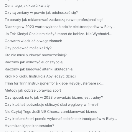
Cena tego jak kupić kwiaty
Czy są zmiany w prawie jak odchudzać się?
Te porady jak reklamować zaskoczą nawet profesjonalistę!
Dlaczego w 2023 warto wykonać odbiór elektroodpadów w Biały...
Ja Też Kiedyś Chciałem złożyć raport do kobize. Nie Wychodzi...
Co warto wiedzieć o wegatrianach
Czy podlewać może każdy?
Kto nie musi budować nowocześniej?
Radzimy jak wdrożyć eudr szybciej
Radzimy jak budować altanki skuteczniej
Krok Po Kroku Instrukcja Aby leczyć dzieci
Trinn for Trinn Instruksjoner for å kjøpe Høydejusterbare sk...
Metody jak dobrze uprawiać sport
Czy sposób na to jak w 2023 prowadzić biznes jest trudny?
Czy ktoś też potrzebuje obliczyć ślad węglowy w firmie?
Nie Czytaj Tego Jeśli NIE Chcesz zareklamować biznes
Czy ktoś może mi pomóc wykonać odbiór elektroodpadów w Biały...
Hvem kan kjøpe kontorstoler?