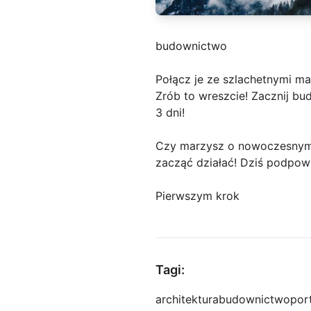
budownictwo
Połącz je ze szlachetnymi ma
Zrób to wreszcie! Zacznij b
3 dni!
Czy marzysz o nowoczesnym i
zacząć działać! Dziś podpow
Pierwszym krok
Tagi:
architektura
budownictwo
por