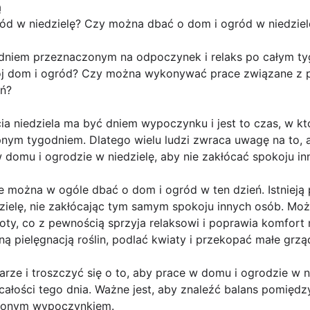
ą
d w niedzielę? Czy można dbać o dom i ogród w niedziel
t dniem przeznaczonym na odpoczynek i relaks po całym ty
wój dom i ogród? Czy można wykonywać prace związane z 
eń?
ia niedziela ma być dniem wypoczynku i jest to czas, w k
pnym tygodniem. Dlatego wielu ludzi zwraca uwagę na to,
w domu i ogrodzie w niedzielę, aby nie zakłócać spokoju in
ie można w ogóle dbać o dom i ogród w ten dzień. Istniej
ielę, nie zakłócając tym samym spokoju innych osób. Moż
y, co z pewnością sprzyja relaksowi i poprawia komfort 
tną pielęgnacją roślin, podlać kwiaty i przekopać małe grz
rze i troszczyć się o to, aby prace w domu i ogrodzie w n
ałości tego dnia. Ważne jest, aby znaleźć balans pomiędz
użonym wypoczynkiem.