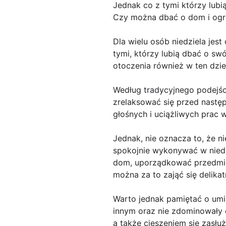
Jednak co z tymi którzy lubi
Czy można dbać o dom i ogró
Dla wielu osób niedziela jes
tymi, którzy lubią dbać o s
otoczenia również w ten dzi
Według tradycyjnego podejśc
zrelaksować się przed nastę
głośnych i uciążliwych prac 
Jednak, nie oznacza to, że n
spokojnie wykonywać w niedz
dom, uporządkować przedmiot
można za to zająć się delika
Warto jednak pamiętać o umia
innym oraz nie zdominowały c
a także cieszeniem się zasł