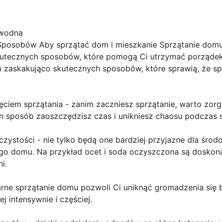
 wodna
Sposobów Aby sprzątać dom i mieszkanie Sprzątanie domu
 skutecznych sposobów, które pomogą Ci utrzymać porząde
zaskakująco skutecznych sposobów, które sprawią, że sprz
ęciem sprzątania - zanim zaczniesz sprzątanie, warto zor
n sposób zaoszczędzisz czas i unikniesz chaosu podczas s
czystości - nie tylko będą one bardziej przyjazne dla środ
jego domu. Na przykład ocet i soda oczyszczona są doskon
i.
larne sprzątanie domu pozwoli Ci uniknąć gromadzenia się b
j intensywnie i częściej.