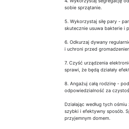
4. Wykorzystaj segregację od
sobie sprzątanie.
5. Wykorzystaj siłę pary - p
skutecznie usuwa bakterie i p
6. Odkurzaj dywany regularn
i uchroni przed gromadzeniem
7. Czyść urządzenia elektron
sprawi, że będą działały efek
8. Angażuj całą rodzinę - po
odpowiedzialność za czystość
Działając według tych ośmiu
szybki i efektywny sposób. S
przyjemnym domem.