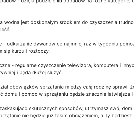
padów - dzięki podzieleniu odpadów na różne kategorie, un
ara wodna jest doskonałym środkiem do czyszczenia trudno
leśń.
ie - odkurzanie dywanów co najmniej raz w tygodniu pomoż
 się kurzu i roztoczy.
iczne - regularne czyszczenie telewizora, komputera i inny
tywniej i będą dłużej służyć.
dział obowiązków sprzątania między całą rodzinę sprawi, 
 domu i pomoc w sprzątaniu będzie znacznie łatwiejsza i 
 zaskakująco skutecznych sposobów, utrzymasz swój dom 
przątanie nie będzie już takim obciążeniem, a Ty będziesz 