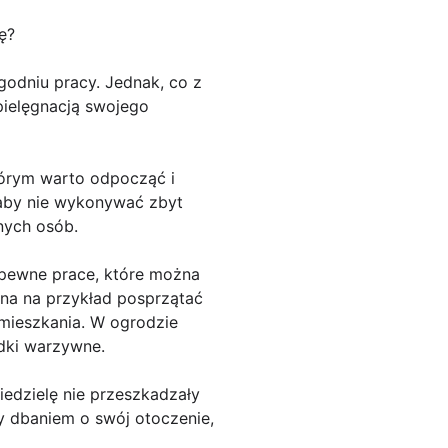
ę?
godniu pracy. Jednak, co z
pielęgnacją swojego
tórym warto odpocząć i
 aby nie wykonywać zbyt
nych osób.
ą pewne prace, które można
na na przykład posprzątać
mieszkania. W ogrodzie
ądki warzywne.
iedzielę nie przeszkadzały
y dbaniem o swój otoczenie,