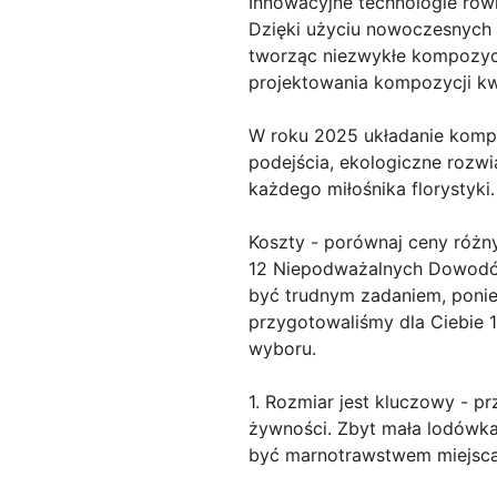
Innowacyjne technologie rów
Dzięki użyciu nowoczesnych n
tworząc niezwykłe kompozyc
projektowania kompozycji kw
W roku 2025 układanie kompo
podejścia, ekologiczne rozwi
każdego miłośnika florystyki.
Koszty - porównaj ceny różn
12 Niepodważalnych Dowodów
być trudnym zadaniem, poniew
przygotowaliśmy dla Ciebie 
wyboru.
1. Rozmiar jest kluczowy - p
żywności. Zbyt mała lodówk
być marnotrawstwem miejsca i