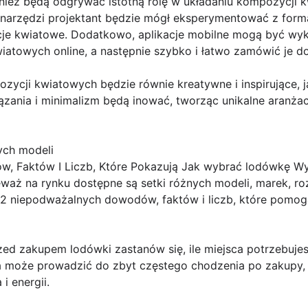
nież będą odgrywać istotną rolę w układaniu kompozycji k
arzędzi projektant będzie mógł eksperymentować z formą i
je kwiatowe. Dodatkowo, aplikacje mobilne mogą być wy
iatowych online, a następnie szybko i łatwo zamówić je d
zycji kwiatowych będzie równie kreatywne i inspirujące, 
ązania i minimalizm będą inować, tworząc unikalne aranża
ych modeli
, Faktów I Liczb, Które Pokazują Jak wybrać lodówkę Wy
aż na rynku dostępne są setki różnych modeli, marek, roz
12 niepodważalnych dowodów, faktów i liczb, które pomo
rzed zakupem lodówki zastanów się, ile miejsca potrzebuj
a może prowadzić do zbyt częstego chodzenia po zakupy,
 energii.