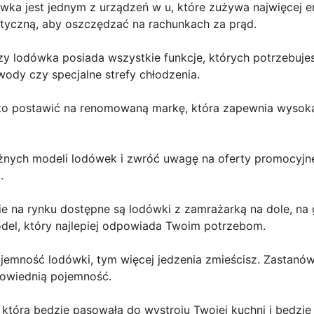
ka jest jednym z urządzeń w u, które zużywa najwięcej en
tyczną, aby oszczędzać na rachunkach za prąd.
y lodówka posiada wszystkie funkcje, których potrzebujes
 wody czy specjalne strefy chłodzenia.
to postawić na renomowaną markę, która zapewnia wysoką
óżnych modeli lodówek i zwróć uwagę na oferty promocyjne
.
ie na rynku dostępne są lodówki z zamrażarką na dole, na 
odel, który najlepiej odpowiada Twoim potrzebom.
jemność lodówki, tym więcej jedzenia zmieścisz. Zastanów
powiednią pojemność.
 która będzie pasowała do wystroju Twojej kuchni i będzie