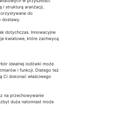
wiatowych w przyszłości.
 strukturą aranżacji,
korzystywane do
o dostawy.
jak dotychczas. Innowacyjne
cje kwiatowe, które zachwycą
bór idealnej lodówki może
miarów i funkcji. Dlatego też
gą Ci dokonać właściwego
esz na przechowywanie
 zbyt duża natomiast może