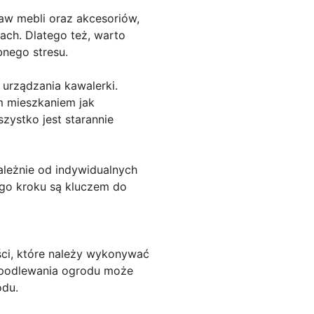
aw mebli oraz akcesoriów,
ch. Dlatego też, warto
nego stresu.
urządzania kawalerki.
m mieszkaniem jak
zystko jest starannie
leżnie od indywidualnych
ego kroku są kluczem do
ści, które należy wykonywać
o podlewania ogrodu może
odu.