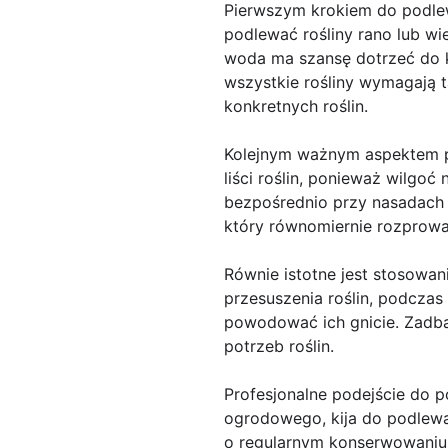
Pierwszym krokiem do podlew
podlewać rośliny rano lub w
woda ma szansę dotrzeć do ko
wszystkie rośliny wymagają t
konkretnych roślin.
Kolejnym ważnym aspektem pr
liści roślin, ponieważ wilgo
bezpośrednio przy nasadach 
który równomiernie rozprow
Równie istotne jest stosowa
przesuszenia roślin, podcza
powodować ich gnicie. Zadba
potrzeb roślin.
Profesjonalne podejście do 
ogrodowego, kija do podlewan
o regularnym konserwowaniu 