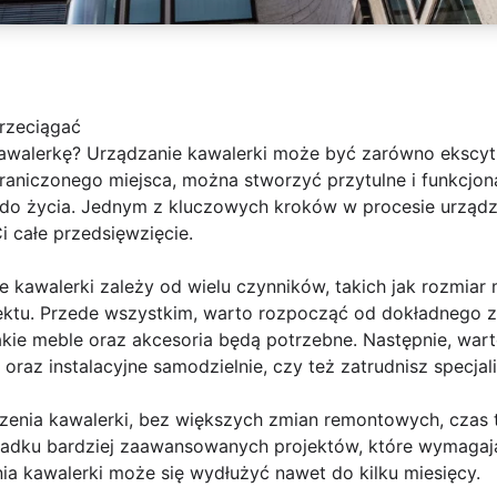
przeciągać
awalerkę? Urządzanie kawalerki może być zarówno ekscytu
niczonego miejsca, można stworzyć przytulne i funkcjona
 do życia. Jednym z kluczowych kroków w procesie urządza
Ci całe przedsięwzięcie.
 kawalerki zależy od wielu czynników, takich jak rozmiar 
jektu. Przede wszystkim, warto rozpocząć od dokładnego
jakie meble oraz akcesoria będą potrzebne. Następnie, wart
az instalacyjne samodzielnie, czy też zatrudnisz specjal
enia kawalerki, bez większych zmian remontowych, czas 
ypadku bardziej zaawansowanych projektów, które wymagaj
nia kawalerki może się wydłużyć nawet do kilku miesięcy.