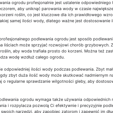
ania ogrodu profesjonalnie jest ustalenie odpowiedniego
ieczorem, aby uniknąć parowania wody w czasie największ
rzeni roślin, co jest kluczowe dla ich prawidłowego wzros
akiej samej ilości wody, dlatego ważne jest dostosowanie 
ofesjonalnego podlewania ogrodu jest sposób podlewania
ć na liściach może sprzyjać rozwojowi chorób grzybowych. 
roślin, aby woda trafiała prosto do korzeni. Można też z
adza wodę wzdłuż całego ogrodu.
nie odpowiedniej ilości wody podczas podlewania. Zbyt m
s gdy zbyt duża ilość wody może skutkować nadmiernym n
j o regularne sprawdzanie wilgotności gleby, aby dostoso
podlewania ogrodu wymaga także używania odpowiednich n
ia i rozpylacza pozwolą Ci efektywnie i precyzyjnie podle
swoich narzędzi, aby zapobiec zatorom i zapewnić im dł