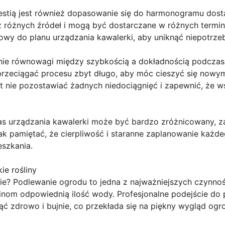
estią jest również dopasowanie się do harmonogramu dost
różnych źródeł i mogą być dostarczane w różnych termina
wy do planu urządzania kawalerki, aby uniknąć niepotrzeb
ie równowagi między szybkością a dokładnością podczas 
 przeciągać procesu zbyt długo, aby móc cieszyć się nowy
st nie pozostawiać żadnych niedociągnięć i zapewnić, że ws
 urządzania kawalerki może być bardzo zróżnicowany, za
ak pamiętać, że cierpliwość i staranne zaplanowanie każd
szkania.
ie rośliny
ie? Podlewanie ogrodu to jedna z najważniejszych czynno
ślinom odpowiednią ilość wody. Profesjonalne podejście d
nąć zdrowo i bujnie, co przekłada się na piękny wygląd ogr