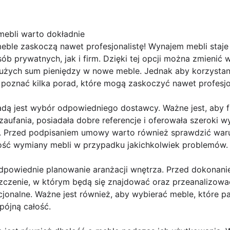
ebli warto dokładnie
ble zaskoczą nawet profesjonalistę! Wynajem mebli staje 
b prywatnych, jak i firm. Dzięki tej opcji można zmienić 
użych sum pieniędzy w nowe meble. Jednak aby korzystani
o poznać kilka porad, które mogą zaskoczyć nawet profesj
adą jest wybór odpowiedniego dostawcy. Ważne jest, aby f
aufania, posiadała dobre referencje i oferowała szeroki 
ji. Przed podpisaniem umowy warto również sprawdzić war
ść wymiany mebli w przypadku jakichkolwiek problemów.
t odpowiednie planowanie aranżacji wnętrza. Przed dokona
czenie, w którym będą się znajdować oraz przeanalizować
kcjonalne. Ważne jest również, aby wybierać meble, które p
pójną całość.