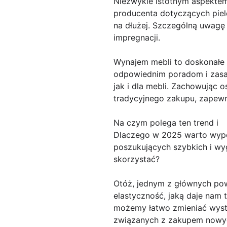
Niezwykle istotnym aspektem
producenta dotyczących pielę
na dłużej. Szczególną uwagę
impregnacji.
Wynajem mebli to doskonałe r
odpowiednim poradom i zasad
jak i dla mebli. Zachowując 
tradycyjnego zakupu, zapewni
Na czym polega ten trend i
Dlaczego w 2025 warto wypo
poszukujących szybkich i wy
skorzystać?
Otóż, jednym z głównych powo
elastyczność, jaką daje nam 
możemy łatwo zmieniać wyst
związanych z zakupem nowyc