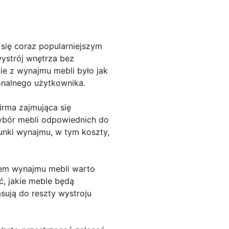
się coraz popularniejszym
wystrój wnętrza bez
e z wynajmu mebli było jak
onalnego użytkownika.
irma zajmująca się
wybór mebli odpowiednich do
unki wynajmu, w tym koszty,
niem wynajmu mebli warto
, jakie meble będą
asują do reszty wystroju