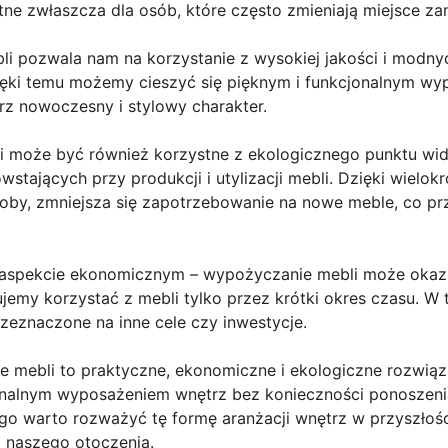
otne zwłaszcza dla osób, które często zmieniają miejsce za
li pozwala nam na korzystanie z wysokiej jakości i modny
ięki temu możemy cieszyć się pięknym i funkcjonalnym wy
z nowoczesny i stylowy charakter.
i może być również korzystne z ekologicznego punktu wi
stających przy produkcji i utylizacji mebli. Dzięki wielo
oby, zmniejsza się zapotrzebowanie na nowe meble, co prz
aspekcie ekonomicznym – wypożyczanie mebli może okazać
ujemy korzystać z mebli tylko przez krótki okres czasu. 
zeznaczone na inne cele czy inwestycje.
mebli to praktyczne, ekonomiczne i ekologiczne rozwiąz
jonalnym wyposażeniem wnętrz bez konieczności ponoszeni
o warto rozważyć tę formę aranżacji wnętrz w przyszłości
i naszego otoczenia.