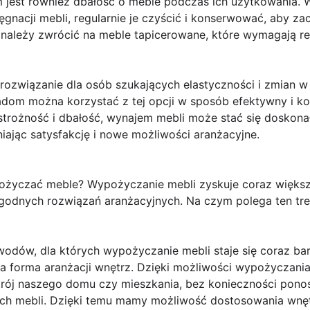
 jest również dbałość o meble podczas ich użytkowania. 
gnacji mebli, regularnie je czyścić i konserwować, aby z
 należy zwrócić na meble tapicerowane, które wymagają re
ozwiązanie dla osób szukających elastyczności i zmian w 
om można korzystać z tej opcji w sposób efektywny i kor
ostrożność i dbałość, wynajem mebli może stać się doskona
ając satysfakcję i nowe możliwości aranżacyjne.
życzać meble? Wypożyczanie mebli zyskuje coraz więks
godnych rozwiązań aranżacyjnych. Na czym polega ten tre
dów, dla których wypożyczanie mebli staje się coraz bardz
ta forma aranżacji wnętrz. Dzięki możliwości wypożyczania
rój naszego domu czy mieszkania, bez konieczności pono
h mebli. Dzięki temu mamy możliwość dostosowania wnętr