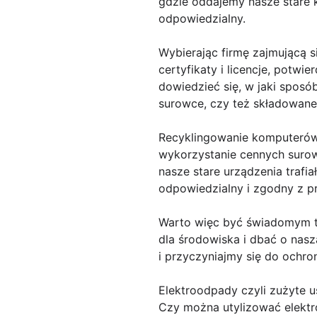
gdzie oddajemy nasze stare 
odpowiedzialny.
Wybierając firmę zajmującą 
certyfikaty i licencje, potw
dowiedzieć się, w jaki sposób
surowce, czy też składowane
Recyklingowanie komputerów 
wykorzystanie cennych surow
nasze stare urządzenia trafi
odpowiedzialny i zgodny z p
Warto więc być świadomym te
dla środowiska i dbać o nasz
i przyczyniajmy się do ochr
Elektroodpady czyli zużyte u
Czy można utylizować elekt