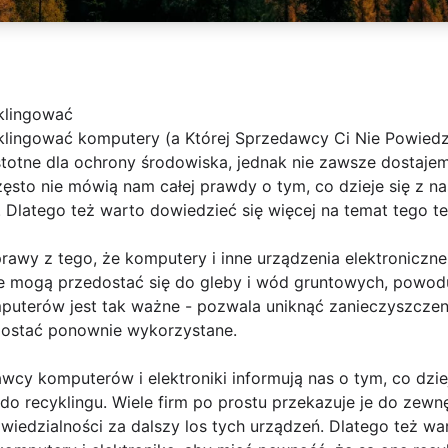
klingować
lingować komputery (a Której Sprzedawcy Ci Nie Powiedz
totne dla ochrony środowiska, jednak nie zawsze dostajem
ęsto nie mówią nam całej prawdy o tym, co dzieje się z n
. Dlatego też warto dowiedzieć się więcej na temat tego t
prawy z tego, że komputery i inne urządzenia elektroniczn
re mogą przedostać się do gleby i wód gruntowych, powod
puterów jest tak ważne - pozwala uniknąć zanieczyszcze
zostać ponownie wykorzystane.
wcy komputerów i elektroniki informują nas o tym, co dzie
do recyklingu. Wiele firm po prostu przekazuje je do zewn
owiedzialności za dalszy los tych urządzeń. Dlatego też w