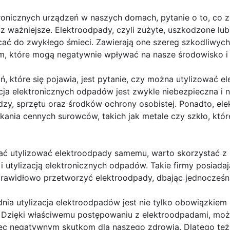
tronicznych urządzeń w naszych domach, pytanie o to, co z 
az ważniejsze. Elektroodpady, czyli zużyte, uszkodzone lub
cać do zwykłego śmieci. Zawierają one szereg szkodliwych
adm, które mogą negatywnie wpływać na nasze środowisko i
, które się pojawia, jest pytanie, czy można utylizować 
acja elektronicznych odpadów jest zwykle niebezpieczna i n
dzy, sprzętu oraz środków ochrony osobistej. Ponadto, el
kania cennych surowców, takich jak metale czy szkło, kt
ać utylizować elektroodpady samemu, warto skorzystać z u
 i utylizacją elektronicznych odpadów. Takie firmy posiada
prawidłowo przetworzyć elektroodpady, dbając jednocześn
ia utylizacja elektroodpadów jest nie tylko obowiązkiem 
 Dzięki właściwemu postępowaniu z elektroodpadami, moż
ec negatywnym skutkom dla naszego zdrowia. Dlatego też,