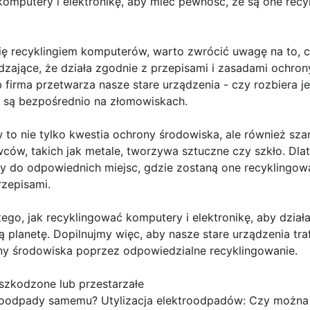
komputery i elektronikę, aby mieć pewność, że są one re
się recyklingiem komputerów, warto zwrócić uwagę na to,
ierdzające, że działa zgodnie z przepisami i zasadami ochr
 firma przetwarza nasze stare urządzenia - czy rozbiera je
 są bezpośrednio na złomowiskach.
to nie tylko kwestia ochrony środowiska, ale również sz
ców, takich jak metale, tworzywa sztuczne czy szkło. Dla
ały do odpowiednich miejsc, gdzie zostaną one recyklingo
rzepisami.
go, jak recyklingować komputery i elektronikę, aby dzi
ą planetę. Dopilnujmy więc, aby nasze stare urządzenia tr
ony środowiska poprzez odpowiedzialne recyklingowanie.
szkodzone lub przestarzałe
roodpady samemu? Utylizacja elektroodpadów: Czy można