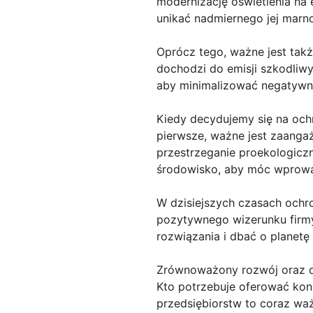
modernizację oświetlenia na
unikać nadmiernego jej marno
Oprócz tego, ważne jest tak
dochodzi do emisji szkodliwy
aby minimalizować negatywn
Kiedy decydujemy się na och
pierwsze, ważne jest zaanga
przestrzeganie proekologiczn
środowisko, aby móc wprowad
W dzisiejszych czasach ochro
pozytywnego wizerunku firmy
rozwiązania i dbać o planetę 
Zrównoważony rozwój oraz d
Kto potrzebuje oferować kon
przedsiębiorstw to coraz waż