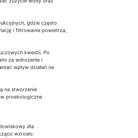
ować zużycie wody oraz
dukcyjnych, gdzie często
cję i filtrowanie powietrza,
luczowych kwestii. Po
lni za wdrożenie i
ceniać wpływ działań na
są na stworzenie
ć w proekologiczne
odowiskowy dla
acząco wzrosło.