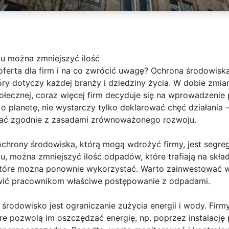
u można zmniejszyć ilość
ferta dla firm i na co zwrócić uwagę? Ochrona środowiska
ry dotyczy każdej branży i dziedziny życia. W dobie zmia
łecznej, coraz więcej firm decyduje się na wprowadzenie 
o planetę, nie wystarczy tylko deklarować chęć działania
ałać zgodnie z zasadami zrównoważonego rozwoju.
chrony środowiska, którą mogą wdrożyć firmy, jest segreg
, można zmniejszyć ilość odpadów, które trafiają na skła
tóre można ponownie wykorzystać. Warto zainwestować w s
twić pracownikom właściwe postępowanie z odpadami.
środowisko jest ograniczanie zużycia energii i wody. Fi
e pozwolą im oszczędzać energię, np. poprzez instalację 