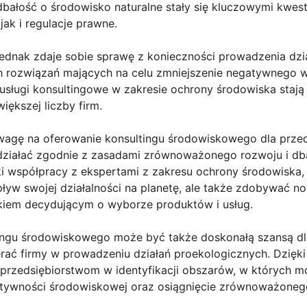
ałość o środowisko naturalne stały się kluczowymi kwesti
ak i regulacje prawne.
jednak zdaje sobie sprawę z konieczności prowadzenia dzi
 rozwiązań mających na celu zmniejszenie negatywnego w
usługi konsultingowe w zakresie ochrony środowiska stają 
iększej liczby firm.
wagę na oferowanie konsultingu środowiskowego dla prze
 działać zgodnie z zasadami zrównoważonego rozwoju i db
ki współpracy z ekspertami z zakresu ochrony środowiska,
yw swojej działalności na planetę, ale także zdobywać no
kiem decydującym o wyborze produktów i usług.
ingu środowiskowego może być także doskonałą szansą dla
erać firmy w prowadzeniu działań proekologicznych. Dzięki
rzedsiębiorstwom w identyfikacji obszarów, w których 
ktywności środowiskowej oraz osiągnięcie zrównoważoneg