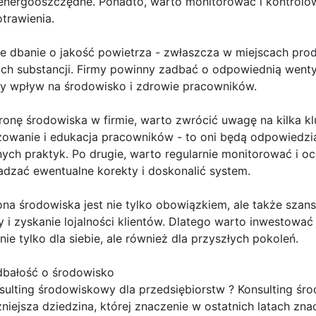
 energooszczędne. Ponadto, warto monitorować i kontrol
trawienia.
że dbanie o jakość powietrza - zwłaszcza w miejscach pro
ch substancji. Firmy powinny zadbać o odpowiednią wentyla
y wpływ na środowisko i zdrowie pracowników.
ronę środowiska w firmie, warto zwrócić uwagę na kilka k
żowanie i edukacja pracowników - to oni będą odpowiedzia
ych praktyk. Po drugie, warto regularnie monitorować i o
zać ewentualne korekty i doskonalić system.
na środowiska jest nie tylko obowiązkiem, ale także szan
 i zyskanie lojalności klientów. Dlatego warto inwestowa
nie tylko dla siebie, ale również dla przyszłych pokoleń.
bałość o środowisko
sulting środowiskowy dla przedsiębiorstw ? Konsulting śr
niejsza dziedzina, której znaczenie w ostatnich latach zn