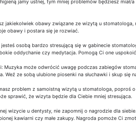
ę higieną jamy ustnej, tym mniej problemów będziesz miał/
z jakiekolwiek obawy związane ze wizytą u stomatologa, ni
e obawy i postara się je rozwiać.
li jesteś osobą bardzo stresującą się w gabinecie stomatol
łębokie oddychanie czy medytacja. Pomogą Ci one uspokoić
yki: Muzyka może odwrócić uwagę podczas zabiegów stomat
ca. Weź ze sobą ulubione piosenki na słuchawki i skup się 
i masz problem z samoistną wizytą u stomatologa, poproś o
 sprawić, że wizyta będzie dla Ciebie mniej stresująca.
nej wizycie u dentysty, nie zapomnij o nagrodzie dla siebi
bionej kawiarni czy małe zakupy. Nagroda pomoże Ci zmo