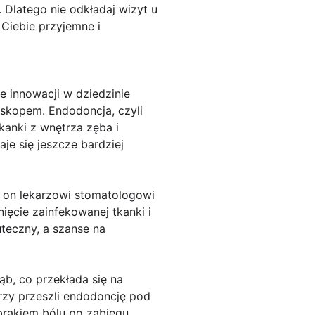
 Dlatego nie odkładaj wizyt u
 Ciebie przyjemne i
 innowacji w dziedzinie
oskopem. Endodoncja, czyli
kanki z wnętrza zęba i
e się jeszcze bardziej
a on lekarzowi stomatologowi
ęcie zainfekowanej tkanki i
uteczny, a szanse na
b, co przekłada się na
órzy przeszli endodoncję pod
rakiem bólu po zabiegu.