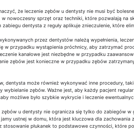
aczyć, że leczenie zębów u dentysty nie musi być bolesn
w nowoczesny sprzęt oraz techniki, które pozwalają na s
zabiegu dentysta z reguły aplikuje znieczulenie, które elim
ykonywanych przez dentystów należą wypełnienia, leczen
ię w przypadku wystąpienia próchnicy, aby zatrzymać proc
eczenie kanałowe jest niezbędne w przypadku zaawansowan
wanie zębów jest konieczne w przypadku zębów zatrzymanyc
, dentysta może również wykonywać inne procedury, taki
y wybielanie zębów. Ważne jest, aby każdy pacjent regula
, aby możliwe było szybkie wykrycie i leczenie ewentualny
e zębów u dentysty nie ogranicza się tylko do zabiegów w 
 jamy ustnej w domu, która jest kluczowa dla zachowania
az stosowanie płukanek to podstawowe czynności, które 