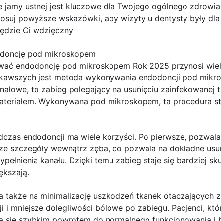
e jamy ustnej jest kluczowe dla Twojego ogólnego zdrowia.
tosuj powyższe wskazówki, aby wizyty u dentysty były dla
ędzie Ci wdzięczny!
dodoncję pod mikroskopem
ać endodoncję pod mikroskopem Rok 2025 przynosi wiele
ciekawszych jest metoda wykonywania endodoncji pod mikr
nałowe, to zabieg polegający na usunięciu zainfekowanej t
ateriałem. Wykonywana pod mikroskopem, ta procedura staj
dczas endodoncji ma wiele korzyści. Po pierwsze, pozwal
ze szczegóły wewnątrz zęba, co pozwala na dokładne usuni
ełnienia kanału. Dzięki temu zabieg staje się bardziej sk
ększają.
 także na minimalizację uszkodzeń tkanek otaczających zą
i i mniejsze dolegliwości bólowe po zabiegu. Pacjenci, kt
ą się szybkim powrotem do normalnego funkcjonowania i b