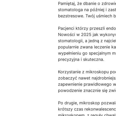
Pamiętaj, że dbanie o zdrowi
stomatologa na później i zas
bezstresowe. Twój uśmiech b
Pacjenci którzy przeszli en
Nowości w 2025 jak wykonyw
stomatologii, a jedną z naj
popularnie zwana leczenie ka
wypełnieniu go specjalnym m
precyzyjna i skuteczna.
Korzystanie z mikroskopu po
zobaczyć nawet najdrobniejs
zapewnienie prawidłowego wyp
powodzenie znacznie się zwi
Po drugie, mikroskop pozwala
krótszy czas rekonwalescencj
mikroskopem, z reguły chwal