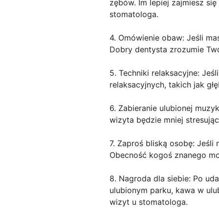
zębów. Im lepiej zajmiesz si
stomatologa.
4. Omówienie obaw: Jeśli mas
Dobry dentysta zrozumie Twoj
5. Techniki relaksacyjne: Jeś
relaksacyjnych, takich jak g
6. Zabieranie ulubionej muz
wizyta będzie mniej stresują
7. Zaproś bliską osobę: Jeśl
Obecność kogoś znanego może
8. Nagroda dla siebie: Po uda
ulubionym parku, kawa w ulu
wizyt u stomatologa.