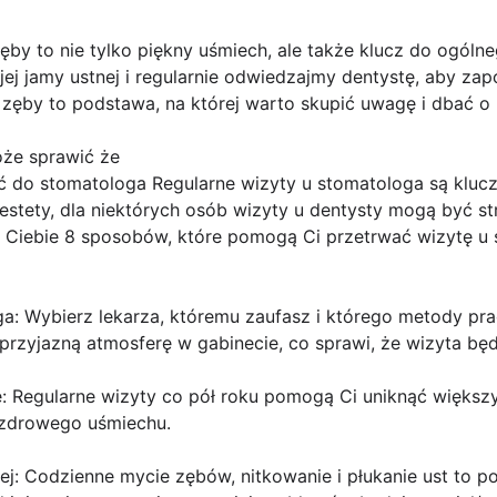
by to nie tylko piękny uśmiech, ale także klucz do ogóln
jej jamy ustnej i regularnie odwiedzajmy dentystę, aby 
 zęby to podstawa, na której warto skupić uwagę i dbać o 
że sprawić że
ć do stomatologa Regularne wizyty u stomatologa są kluc
estety, dla niektórych osób wizyty u dentysty mogą być str
 Ciebie 8 sposobów, które pomogą Ci przetrwać wizytę u
ga: Wybierz lekarza, któremu zaufasz i którego metody pr
przyjazną atmosferę w gabinecie, co sprawi, że wizyta będz
ne: Regularne wizyty co pół roku pomogą Ci uniknąć więks
o zdrowego uśmiechu.
nej: Codzienne mycie zębów, nitkowanie i płukanie ust to 