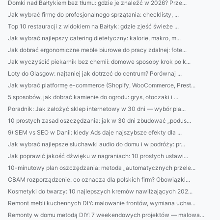
Domki nad Bałtykiem bez tłumu: gdzie je znaleźć w 2026? Prze...
Jak wybrać firmę do profesjonalnego sprzątania: checklisty, ...
Top 10 restauracji z widokiem na Bałtyk: gdzie zjeść świeże ...
Jak wybrać najlepszy catering dietetyczny: kalorie, makro, m...
Jak dobrać ergonomiczne meble biurowe do pracy zdalnej: fote...
Jak wyczyścić piekarnik bez chemii: domowe sposoby krok po k...
Loty do Glasgow: najtaniej jak dotrzeć do centrum? Porównaj ...
Jak wybrać platformę e-commerce (Shopify, WooCommerce, Prest...
5 sposobów, jak dobrać kamienie do ogrodu: grys, otoczaki i ...
Poradnik: Jak założyć sklep internetowy w 30 dni — wybór pla...
10 prostych zasad oszczędzania: jak w 30 dni zbudować „podus...
9) SEM vs SEO w Danii: kiedy Ads daje najszybsze efekty dla ...
Jak wybrać najlepsze słuchawki audio do domu i w podróży: pr...
Jak poprawić jakość dźwięku w nagraniach: 10 prostych ustawi...
10-minutowy plan oszczędzania: metoda „automatycznych przele...
CBAM rozporządzenie: co oznacza dla polskich firm? Obowiązki...
Kosmetyki do twarzy: 10 najlepszych kremów nawilżających 202...
Remont mebli kuchennych DIY: malowanie frontów, wymiana uchw...
Remonty w domu metodą DIY: 7 weekendowych projektów — malowa...