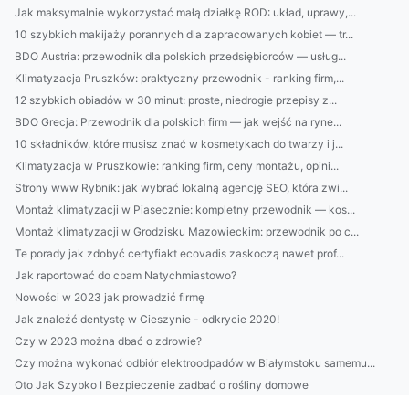
Jak maksymalnie wykorzystać małą działkę ROD: układ, uprawy,...
10 szybkich makijaży porannych dla zapracowanych kobiet — tr...
BDO Austria: przewodnik dla polskich przedsiębiorców — usług...
Klimatyzacja Pruszków: praktyczny przewodnik - ranking firm,...
12 szybkich obiadów w 30 minut: proste, niedrogie przepisy z...
BDO Grecja: Przewodnik dla polskich firm — jak wejść na ryne...
10 składników, które musisz znać w kosmetykach do twarzy i j...
Klimatyzacja w Pruszkowie: ranking firm, ceny montażu, opini...
Strony www Rybnik: jak wybrać lokalną agencję SEO, która zwi...
Montaż klimatyzacji w Piasecznie: kompletny przewodnik — kos...
Montaż klimatyzacji w Grodzisku Mazowieckim: przewodnik po c...
Te porady jak zdobyć certyfiakt ecovadis zaskoczą nawet prof...
Jak raportować do cbam Natychmiastowo?
Nowości w 2023 jak prowadzić firmę
Jak znaleźć dentystę w Cieszynie - odkrycie 2020!
Czy w 2023 można dbać o zdrowie?
Czy można wykonać odbiór elektroodpadów w Białymstoku samemu...
Oto Jak Szybko I Bezpieczenie zadbać o rośliny domowe
Rok 2023 - dobry czas by wykonać odbiór elektroodpadów w Bia...