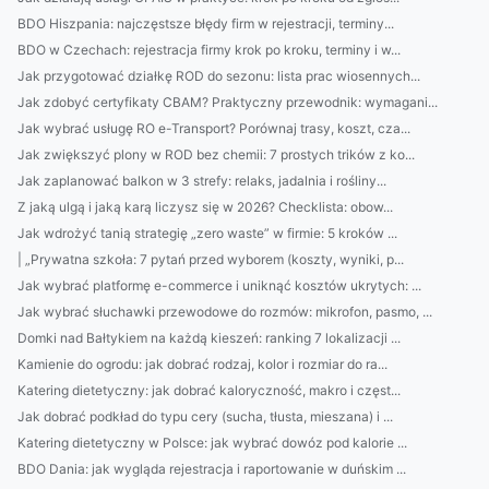
BDO Hiszpania: najczęstsze błędy firm w rejestracji, terminy...
BDO w Czechach: rejestracja firmy krok po kroku, terminy i w...
Jak przygotować działkę ROD do sezonu: lista prac wiosennych...
Jak zdobyć certyfikaty CBAM? Praktyczny przewodnik: wymagani...
Jak wybrać usługę RO e-Transport? Porównaj trasy, koszt, cza...
Jak zwiększyć plony w ROD bez chemii: 7 prostych trików z ko...
Jak zaplanować balkon w 3 strefy: relaks, jadalnia i rośliny...
Z jaką ulgą i jaką karą liczysz się w 2026? Checklista: obow...
Jak wdrożyć tanią strategię „zero waste” w firmie: 5 kroków ...
| „Prywatna szkoła: 7 pytań przed wyborem (koszty, wyniki, p...
Jak wybrać platformę e-commerce i uniknąć kosztów ukrytych: ...
Jak wybrać słuchawki przewodowe do rozmów: mikrofon, pasmo, ...
Domki nad Bałtykiem na każdą kieszeń: ranking 7 lokalizacji ...
Kamienie do ogrodu: jak dobrać rodzaj, kolor i rozmiar do ra...
Katering dietetyczny: jak dobrać kaloryczność, makro i częst...
Jak dobrać podkład do typu cery (sucha, tłusta, mieszana) i ...
Katering dietetyczny w Polsce: jak wybrać dowóz pod kalorie ...
BDO Dania: jak wygląda rejestracja i raportowanie w duńskim ...