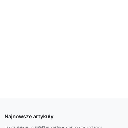
Najnowsze artykuły
Jak działają usługi GPAIS w praktyce: krok po kroku od zgłos...