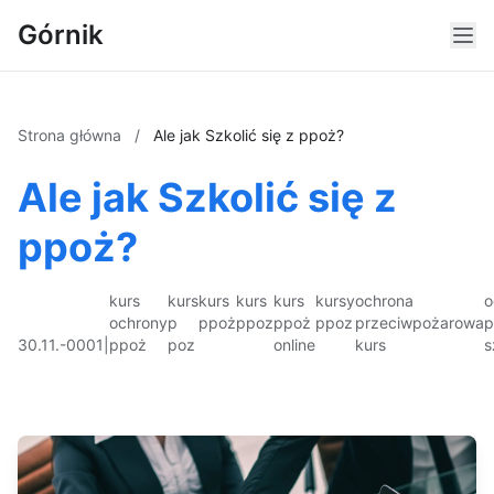
Górnik
Strona główna
/
Ale jak Szkolić się z ppoż?
Ale jak Szkolić się z
ppoż?
kurs
kurs
kurs
kurs
kurs
kursy
ochrona
o
ochrony
p
ppoż
ppoz
ppoż
ppoz
przeciwpożarowa
p
30.11.-0001
|
ppoż
poz
online
kurs
s