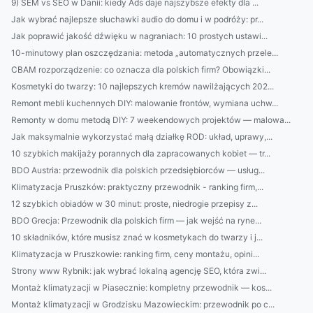
9) SEM vs SEO w Danii: kiedy Ads daje najszybsze efekty dla ...
Jak wybrać najlepsze słuchawki audio do domu i w podróży: pr...
Jak poprawić jakość dźwięku w nagraniach: 10 prostych ustawi...
10-minutowy plan oszczędzania: metoda „automatycznych przele...
CBAM rozporządzenie: co oznacza dla polskich firm? Obowiązki...
Kosmetyki do twarzy: 10 najlepszych kremów nawilżających 202...
Remont mebli kuchennych DIY: malowanie frontów, wymiana uchw...
Remonty w domu metodą DIY: 7 weekendowych projektów — malowa...
Jak maksymalnie wykorzystać małą działkę ROD: układ, uprawy,...
10 szybkich makijaży porannych dla zapracowanych kobiet — tr...
BDO Austria: przewodnik dla polskich przedsiębiorców — usług...
Klimatyzacja Pruszków: praktyczny przewodnik - ranking firm,...
12 szybkich obiadów w 30 minut: proste, niedrogie przepisy z...
BDO Grecja: Przewodnik dla polskich firm — jak wejść na ryne...
10 składników, które musisz znać w kosmetykach do twarzy i j...
Klimatyzacja w Pruszkowie: ranking firm, ceny montażu, opini...
Strony www Rybnik: jak wybrać lokalną agencję SEO, która zwi...
Montaż klimatyzacji w Piasecznie: kompletny przewodnik — kos...
Montaż klimatyzacji w Grodzisku Mazowieckim: przewodnik po c...