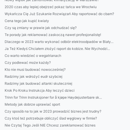
2020 czas aby lepiej obejrzeć pokaz tańca we Wrocłwiu
Wykańcza Cię Już Szukanie Rozwiązań Aby raportować do cbam?
Cena tego jak kupić kwiaty
Czy są zmiany w prawie jak odchudzać się?
Te porady jak reklamować zaskoczą nawet profesjonalistę!
Dlaczego w 2023 warto wykonać odbiór elektroodpadów w Biały...
Ja Też Kiedyś Chciałem złożyć raport do kobize. Nie Wychodzi...
Co warto wiedzieć o wegatrianach
Czy podlewać może każdy?
Kto nie musi budować nowocześniej?
Radzimy jak wdrożyć eudr szybciej
Radzimy jak budować altanki skuteczniej
Krok Po Kroku Instrukcja Aby leczyć dzieci
Trinn for Trinn Instruksjoner for å kjøpe Høydejusterbare sk...
Metody jak dobrze uprawiać sport
Czy sposób na to jak w 2023 prowadzić biznes jest trudny?
Czy ktoś też potrzebuje obliczyć ślad węglowy w firmie?
Nie Czytaj Tego Jeśli NIE Chcesz zareklamować biznes