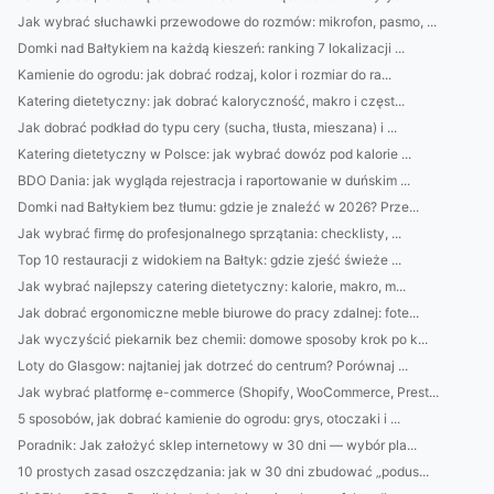
Jak wybrać słuchawki przewodowe do rozmów: mikrofon, pasmo, ...
Domki nad Bałtykiem na każdą kieszeń: ranking 7 lokalizacji ...
Kamienie do ogrodu: jak dobrać rodzaj, kolor i rozmiar do ra...
Katering dietetyczny: jak dobrać kaloryczność, makro i częst...
Jak dobrać podkład do typu cery (sucha, tłusta, mieszana) i ...
Katering dietetyczny w Polsce: jak wybrać dowóz pod kalorie ...
BDO Dania: jak wygląda rejestracja i raportowanie w duńskim ...
Domki nad Bałtykiem bez tłumu: gdzie je znaleźć w 2026? Prze...
Jak wybrać firmę do profesjonalnego sprzątania: checklisty, ...
Top 10 restauracji z widokiem na Bałtyk: gdzie zjeść świeże ...
Jak wybrać najlepszy catering dietetyczny: kalorie, makro, m...
Jak dobrać ergonomiczne meble biurowe do pracy zdalnej: fote...
Jak wyczyścić piekarnik bez chemii: domowe sposoby krok po k...
Loty do Glasgow: najtaniej jak dotrzeć do centrum? Porównaj ...
Jak wybrać platformę e-commerce (Shopify, WooCommerce, Prest...
5 sposobów, jak dobrać kamienie do ogrodu: grys, otoczaki i ...
Poradnik: Jak założyć sklep internetowy w 30 dni — wybór pla...
10 prostych zasad oszczędzania: jak w 30 dni zbudować „podus...