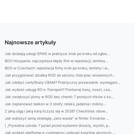
Najnowsze artykuły
Jak działają usługi GPAIS w praktyce: krok po kroku od zgłos...
BDO Hiszpania: najczęstsze błędy firm w rejestracji, terminy...
BDO w Czechach: rejestracja firmy krok po kroku, terminy i w...
Jak przygotować działkę ROD do sezonu: lista prac wiosennych...
Jak zdobyć certyfikaty CBAM? Praktyczny przewodnik: wymagani...
Jak wybrać usługę RO e-Transport? Porównaj trasy, koszt, cza...
Jak zwiększyć plony w ROD bez chemii: 7 prostych trików z ko...
Jak zaplanować balkon w 3 strefy: relaks, jadalnia i rośliny...
Z jaką ulgą i jaką karą liczysz się w 2026? Checklista: obow...
Jak wdrożyć tanią strategię „zero waste” w firmie: 5 kroków ...
| „Prywatna szkoła: 7 pytań przed wyborem (koszty, wyniki, p...
Jak wybrać platformę e-commerce i uniknąć kosztów ukrytych: ...