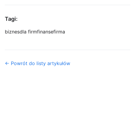
Tagi:
biznes
dla firm
finanse
firma
← Powrót do listy artykułów