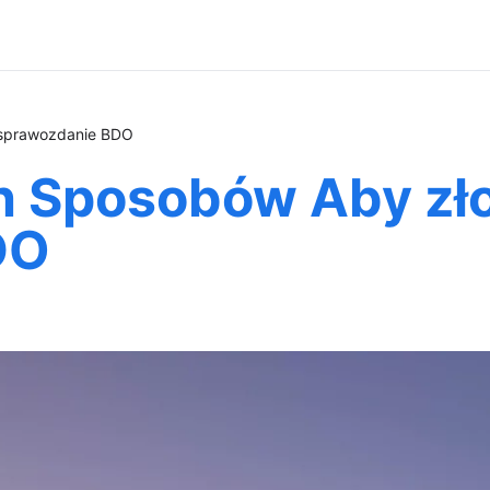
sprawozdanie BDO
h Sposobów Aby zł
DO